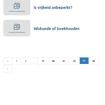
Is vrijheid onbeperkt?
Wiskunde of boekhouden
...
83
‹
1
2
79
80
81
82
84
›