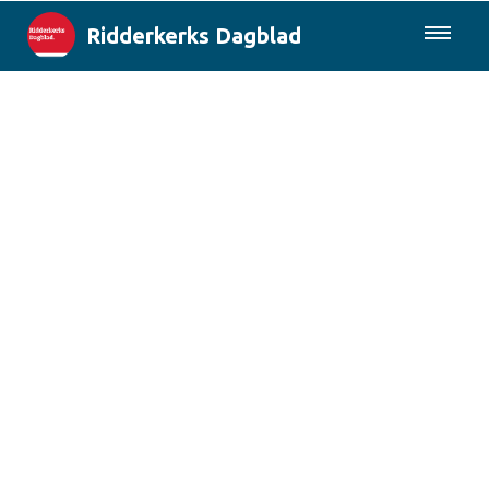
Ridderkerks Dagblad
085-0430577
Lokaal
Berichten van de gemeente
Rotterdam & Regio
Landelijk
Columns