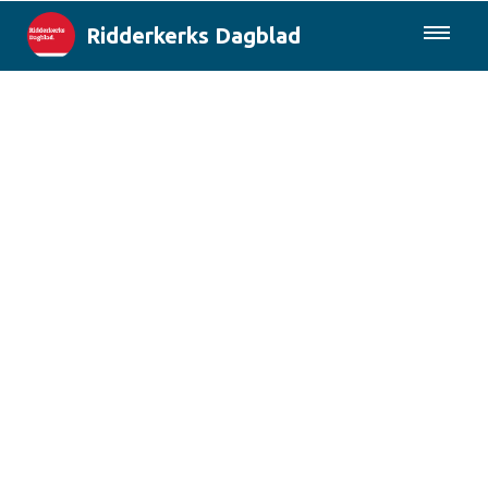
Ridderkerks Dagblad
085-0430577
Lokaal
Berichten van de gemeente
Rotterdam & Regio
Landelijk
Columns