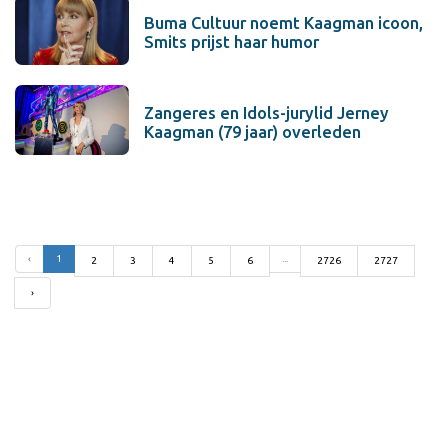
Buma Cultuur noemt Kaagman icoon,
Smits prijst haar humor
Zangeres en Idols-jurylid Jerney
Kaagman (79 jaar) overleden
‹
1
...
2
3
4
5
6
2726
2727
›