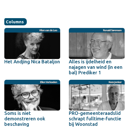
Columns
Het Andjing Nica Bataljon
Alles is ijdelheid en
najagen van wind (in een
bal) Prediker 1
Soms is niet
PRO-gemeenteraadslid
demonstreren ook
schrapt fulltime-functie
beschaving
bij Woonstad