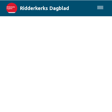
Ridderkerks Dagblad
085-0430577
Lokaal
Berichten van de gemeente
Rotterdam & Regio
Landelijk
Columns