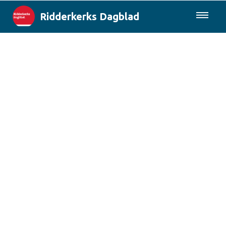
Ridderkerks Dagblad
085-0430577
Lokaal
Berichten van de gemeente
Rotterdam & Regio
Landelijk
Columns