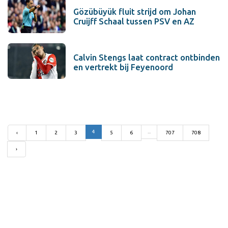
Gözübüyük fluit strijd om Johan
Cruijff Schaal tussen PSV en AZ
Calvin Stengs laat contract ontbinden
en vertrekt bij Feyenoord
4
...
‹
1
2
3
5
6
707
708
›