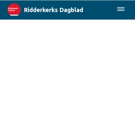
Ridderkerks Dagblad
085-0430577
Lokaal
Berichten van de gemeente
Rotterdam & Regio
Landelijk
Columns