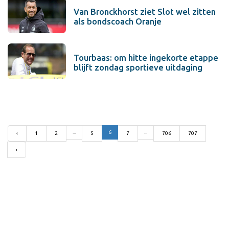
Van Bronckhorst ziet Slot wel zitten
als bondscoach Oranje
Tourbaas: om hitte ingekorte etappe
blijft zondag sportieve uitdaging
...
6
...
‹
1
2
5
7
706
707
›