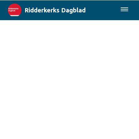
Ridderkerks Dagblad
085-0430577
Lokaal
Berichten van de gemeente
Rotterdam & Regio
Landelijk
Columns