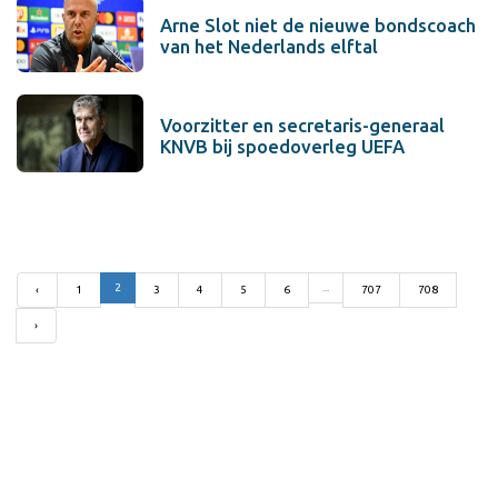
Arne Slot niet de nieuwe bondscoach
van het Nederlands elftal
Voorzitter en secretaris-generaal
KNVB bij spoedoverleg UEFA
2
...
‹
1
3
4
5
6
707
708
›