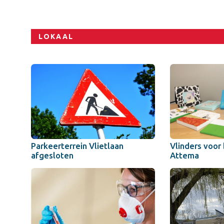
LOKAAL
Parkeerterrein Vlietlaan
Vlinders voor
afgesloten
Attema