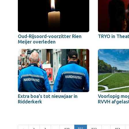
Oud-Rijsoord-voorzitter Rien
TRYO in Theat
Meijer overleden
Extra boa's tot nieuwjaar in
Voorlopig mog
Ridderkerk
RVVH afgelast
...
931
...