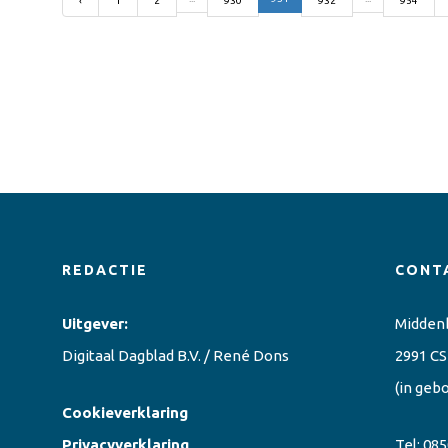
‹
1
2
930
932
954
REDACTIE
CONT
Uitgever:
Midden
Digitaal Dagblad B.V. / René Dons
2991 CS
(in geb
Cookieverklaring
Privacyverklaring
Tel:
085