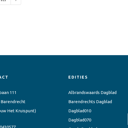
955
›
ACT
EDITIES
baan 111
Albrandswaards Dagblad
 Barendrecht
Barendrechts Dagblad
ouw Het Kruispunt)
Dagblad010
Dagblad070
0430577