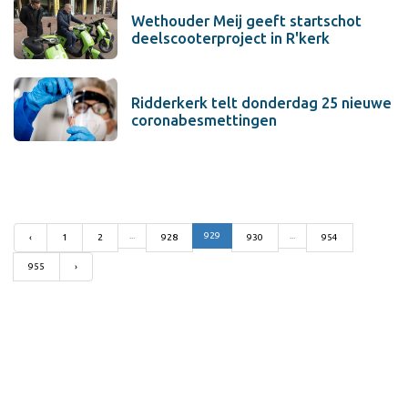
Wethouder Meij geeft startschot
deelscooterproject in R'kerk
Ridderkerk telt donderdag 25 nieuwe
coronabesmettingen
...
929
...
‹
1
2
928
930
954
955
›