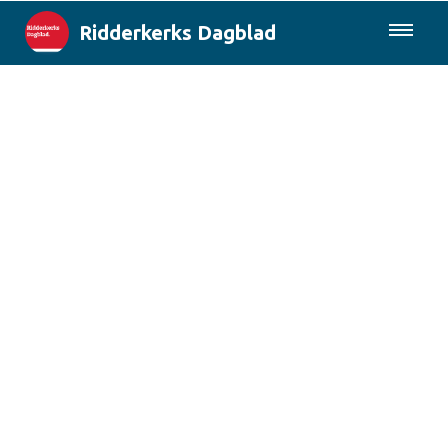
Ridderkerks Dagblad
085-0430577
Lokaal
Berichten van de gemeente
Rotterdam & Regio
Landelijk
Columns