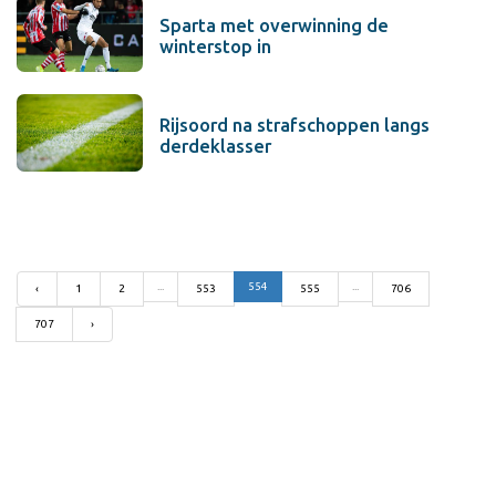
Sparta met overwinning de
winterstop in
Rijsoord na strafschoppen langs
derdeklasser
...
554
...
‹
1
2
553
555
706
707
›