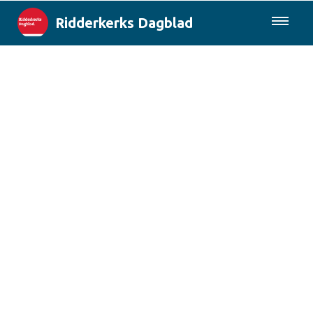
Ridderkerks Dagblad
085-0430577
Lokaal
Berichten van de gemeente
Rotterdam & Regio
Landelijk
Columns