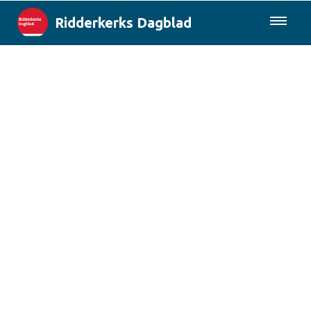
Ridderkerks Dagblad
085-0430577
Lokaal
Berichten van de gemeente
Rotterdam & Regio
Landelijk
Columns