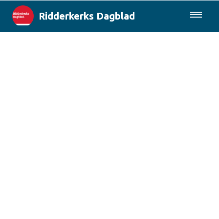
Ridderkerks Dagblad
085-0430577
Lokaal
Berichten van de gemeente
Rotterdam & Regio
Landelijk
Columns