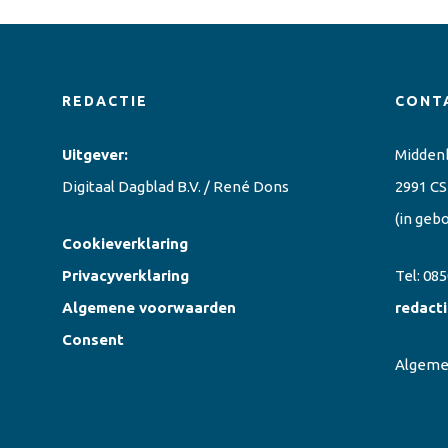
REDACTIE
CONT
Uitgever:
Midden
Digitaal Dagblad B.V. / René Dons
2991 CS
(in geb
Cookieverklaring
Privacyverklaring
Tel:
085
Algemene voorwaarden
redact
Consent
Algem