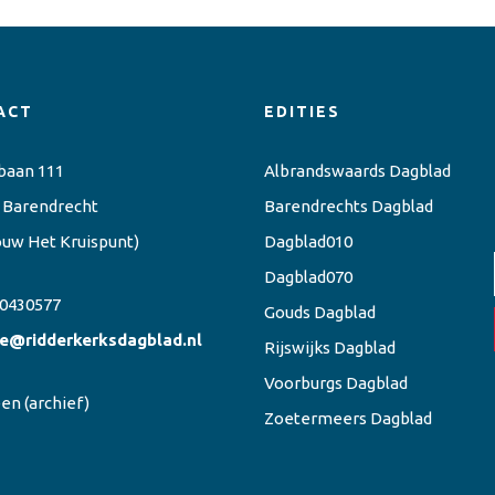
ACT
EDITIES
baan 111
Albrandswaards Dagblad
 Barendrecht
Barendrechts Dagblad
ouw Het Kruispunt)
Dagblad010
Dagblad070
0430577
Gouds Dagblad
ie@ridderkerksdagblad.nl
Rijswijks Dagblad
Voorburgs Dagblad
een
(archief)
Zoetermeers Dagblad