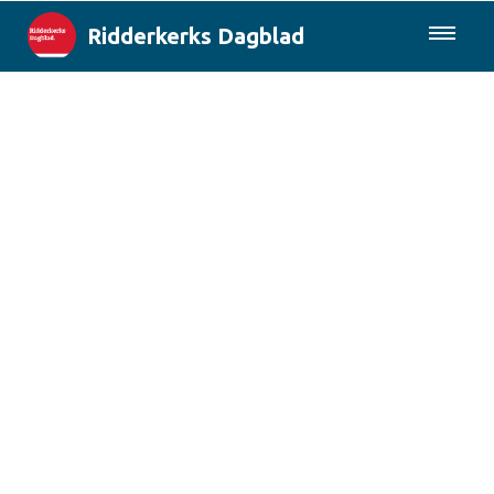
Ridderkerks Dagblad
085-0430577
Lokaal
Berichten van de gemeente
Rotterdam & Regio
Landelijk
Columns