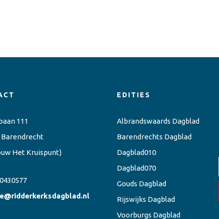
ACT
EDITIES
baan 111
Albrandswaards Dagblad
 Barendrecht
Barendrechts Dagblad
ouw Het Kruispunt)
Dagblad010
Dagblad070
0430577
Gouds Dagblad
ie@ridderkerksdagblad.nl
Rijswijks Dagblad
Voorburgs Dagblad