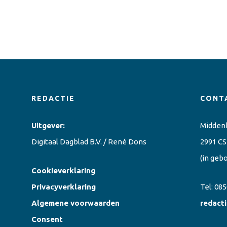
REDACTIE
CONT
Uitgever:
Midden
Digitaal Dagblad B.V. / René Dons
2991 CS
(in geb
Cookieverklaring
Privacyverklaring
Tel:
085
Algemene voorwaarden
redact
Consent