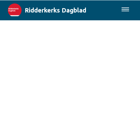
Ridderkerks Dagblad
085-0430577
Lokaal
Berichten van de gemeente
Rotterdam & Regio
Landelijk
Columns