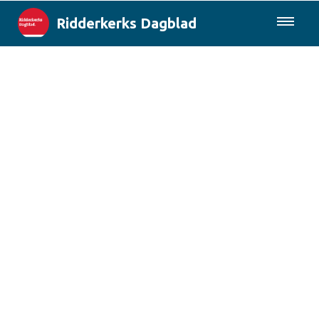
Ridderkerks Dagblad
085-0430577
Lokaal
Berichten van de gemeente
Rotterdam & Regio
Landelijk
Columns