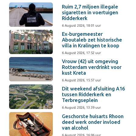
Ruim 2,7 miljoen illegale
sigaretten in voertuigen
Ridderkerk
6 August 2026, 18:01 uur
Ex-burgemeester
Aboutaleb zet historische
villa in Kralingen te koop
6 August 2026, 17:52 uur
Vrouw (42) uit omgeving
Rotterdam verdrinkt voor
kust Kreta
6 August 2026, 15:57 uur
Dit weekend afsluiting A16
tussen Ridderkerk en
Terbregseplein
6 August 2026, 13:39 uur
Geschorste huisarts Rhoon
deed werk onder invloed
van alcohol
6 August 2026, 16:06 uur