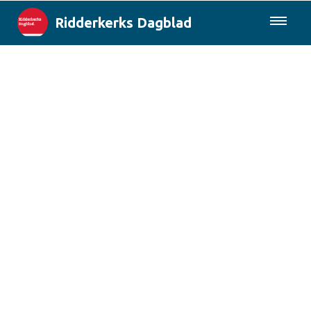
Ridderkerks Dagblad
085-0430577
Lokaal
Berichten van de gemeente
Rotterdam & Regio
Landelijk
Columns