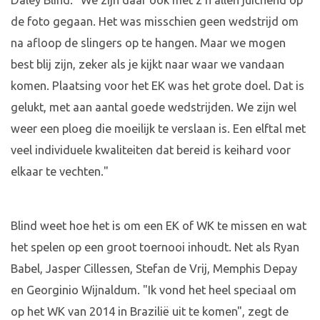
Daley Blind. "We zijn daar ook met z'n allen juichend op
de foto gegaan. Het was misschien geen wedstrijd om
na afloop de slingers op te hangen. Maar we mogen
best blij zijn, zeker als je kijkt naar waar we vandaan
komen. Plaatsing voor het EK was het grote doel. Dat is
gelukt, met aan aantal goede wedstrijden. We zijn wel
weer een ploeg die moeilijk te verslaan is. Een elftal met
veel individuele kwaliteiten dat bereid is keihard voor
elkaar te vechten."
Blind weet hoe het is om een EK of WK te missen en wat
het spelen op een groot toernooi inhoudt. Net als Ryan
Babel, Jasper Cillessen, Stefan de Vrij, Memphis Depay
en Georginio Wijnaldum. "Ik vond het heel speciaal om
op het WK van 2014 in Brazilië uit te komen", zegt de