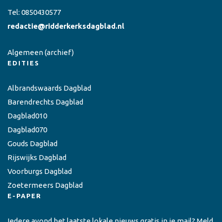
Tel:
0850430577
redactie@ridderkerksdagblad.nl
Algemeen
(archief)
EDITIES
Albrandswaards Dagblad
Barendrechts Dagblad
Dagblad010
Dagblad070
Gouds Dagblad
Rijswijks Dagblad
Voorburgs Dagblad
Zoetermeers Dagblad
E-PAPER
Iedere avond het laatste lokale nieuws gratis in je mail? Meld