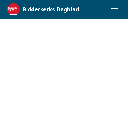
Ridderkerks Dagblad
085-0430577
Lokaal
Berichten van de gemeente
Rotterdam & Regio
Landelijk
Columns