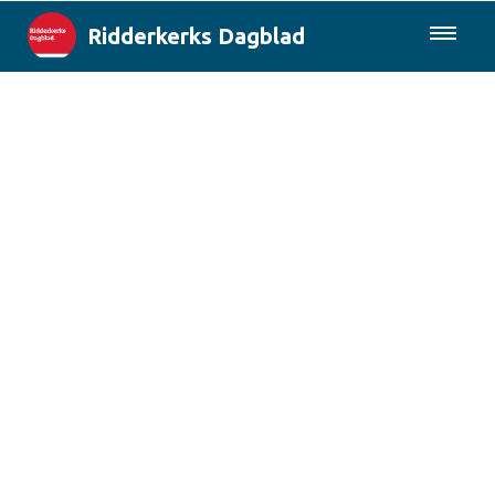
Ridderkerks Dagblad
085-0430577
Lokaal
Berichten van de gemeente
Rotterdam & Regio
Landelijk
Columns