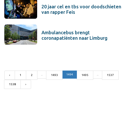
20 jaar cel en tbs voor doodschieten
van rapper Feis
Ambulancebus brengt
coronapatiënten naar Limburg
...
1494
...
‹
1
2
1493
1495
1537
1538
›