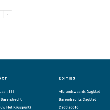
›
ACT
EDITIES
baan 111
Albrandswaards Dagblad
 Barendrecht
Barendrechts Dagblad
ouw Het Kruispunt)
Dagblad010