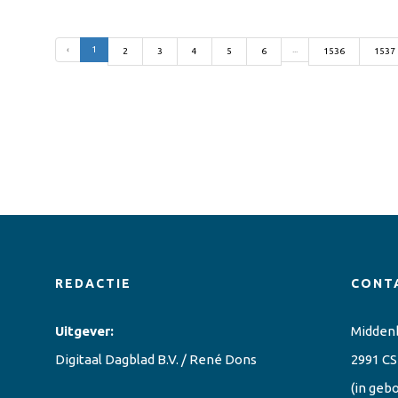
‹
1
...
2
3
4
5
6
1536
1537
REDACTIE
CONT
Uitgever:
Midden
Digitaal Dagblad B.V. / René Dons
2991 CS
(in geb