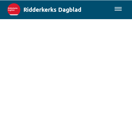
Ridderkerks Dagblad
085-0430577
Lokaal
Berichten van de gemeente
Rotterdam & Regio
Landelijk
Columns