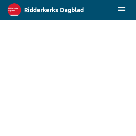
Ridderkerks Dagblad
085-0430577
Lokaal
Berichten van de gemeente
Rotterdam & Regio
Landelijk
Columns