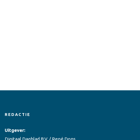
REDACTIE
Uitgever:
Digitaal Dagblad B.V. / René Dons