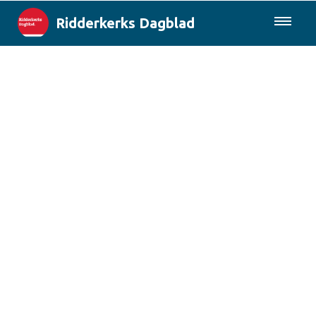
Ridderkerks Dagblad
085-0430577
Lokaal
Berichten van de gemeente
Rotterdam & Regio
Landelijk
Columns