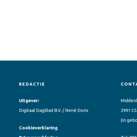
REDACTIE
CONT
Uitgever:
Midden
Digitaal Dagblad B.V. / René Dons
2991 CS
(in geb
Cookieverklaring