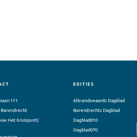
ACT
EDITIES
baan 111
Albrandswaards Dagblad
 Barendrecht
Barendrechts Dagblad
ouw Het Kruispunt)
Dagblad010
Dagblad070