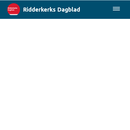
Ridderkerks Dagblad
085-0430577
Lokaal
Berichten van de gemeente
Rotterdam & Regio
Landelijk
Columns