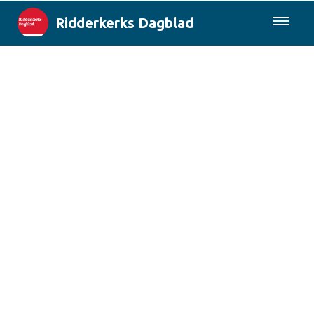
Ridderkerks Dagblad
085-0430577
Lokaal
Berichten van de gemeente
Rotterdam & Regio
Landelijk
Columns