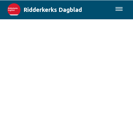
Ridderkerks Dagblad
085-0430577
Lokaal
Berichten van de gemeente
Rotterdam & Regio
Landelijk
Columns