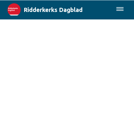
Ridderkerks Dagblad
085-0430577
Lokaal
Berichten van de gemeente
Rotterdam & Regio
Landelijk
Columns