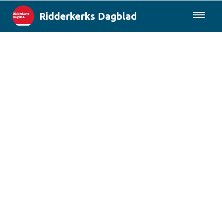
Ridderkerks Dagblad
085-0430577
Lokaal
Berichten van de gemeente
Rotterdam & Regio
Landelijk
Columns