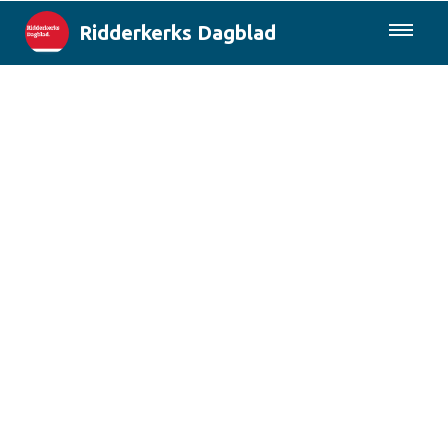
Ridderkerks Dagblad
085-0430577
Lokaal
Berichten van de gemeente
Rotterdam & Regio
Landelijk
Columns