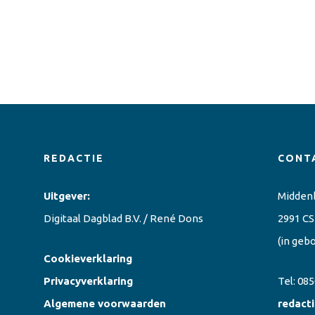
REDACTIE
CONT
Uitgever:
Midden
Digitaal Dagblad B.V. / René Dons
2991 CS
(in geb
Cookieverklaring
Privacyverklaring
Tel:
085
Algemene voorwaarden
redact