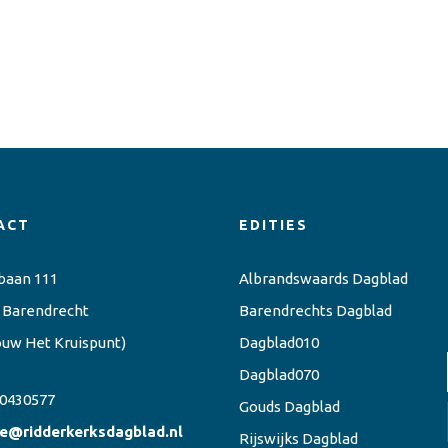
ACT
EDITIES
baan 111
Albrandswaards Dagblad
 Barendrecht
Barendrechts Dagblad
ouw Het Kruispunt)
Dagblad010
Dagblad070
0430577
Gouds Dagblad
ie@ridderkerksdagblad.nl
Rijswijks Dagblad