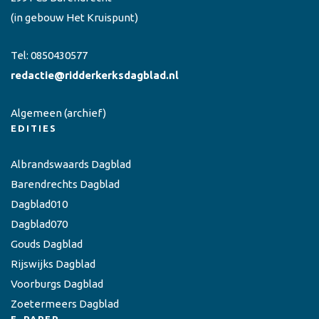
(in gebouw Het Kruispunt)
Tel:
0850430577
redactie@ridderkerksdagblad.nl
Algemeen
(archief)
EDITIES
Albrandswaards Dagblad
Barendrechts Dagblad
Dagblad010
Dagblad070
Gouds Dagblad
Rijswijks Dagblad
Voorburgs Dagblad
Zoetermeers Dagblad
E-PAPER