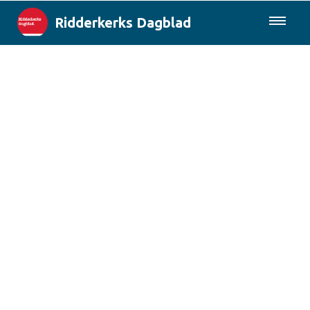
Ridderkerks Dagblad
085-0430577
Lokaal
Berichten van de gemeente
Rotterdam & Regio
Landelijk
Columns