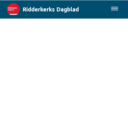
Ridderkerks Dagblad
085-0430577
Lokaal
Berichten van de gemeente
Rotterdam & Regio
Landelijk
Columns