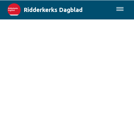
Ridderkerks Dagblad
085-0430577
Lokaal
Berichten van de gemeente
Rotterdam & Regio
Landelijk
Columns