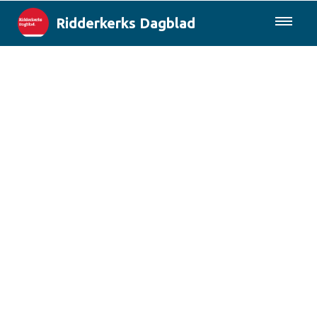
Ridderkerks Dagblad
085-0430577
Lokaal
Berichten van de gemeente
Rotterdam & Regio
Landelijk
Columns