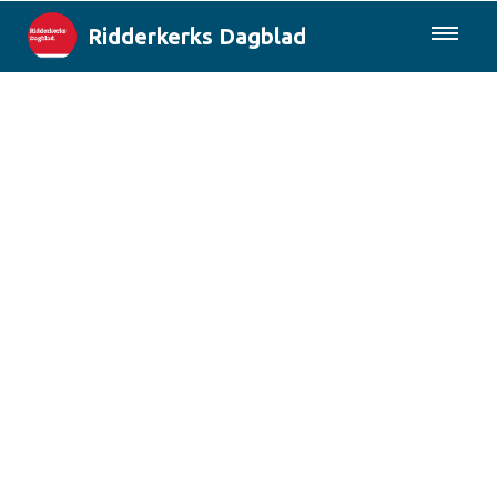
Ridderkerks Dagblad
085-0430577
Lokaal
Berichten van de gemeente
Rotterdam & Regio
Landelijk
Columns