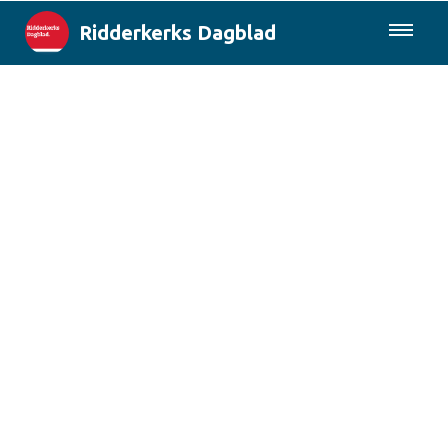
Ridderkerks Dagblad
085-0430577
Lokaal
Berichten van de gemeente
Rotterdam & Regio
Landelijk
Columns