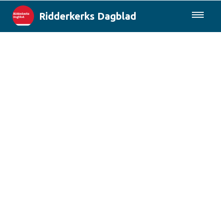
Ridderkerks Dagblad
085-0430577
Lokaal
Berichten van de gemeente
Rotterdam & Regio
Landelijk
Columns