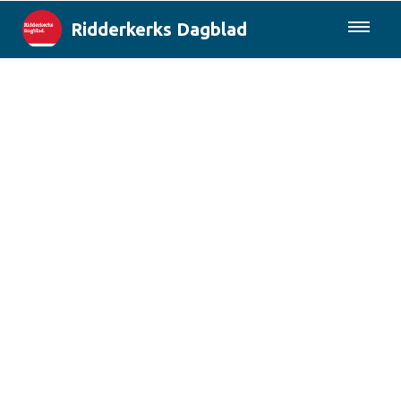
Ridderkerks Dagblad
085-0430577
Lokaal
Berichten van de gemeente
Rotterdam & Regio
Landelijk
Columns