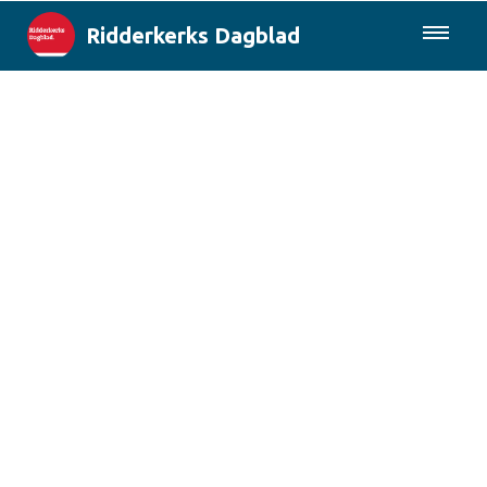
Ridderkerks Dagblad
085-0430577
Lokaal
Berichten van de gemeente
Rotterdam & Regio
Landelijk
Columns