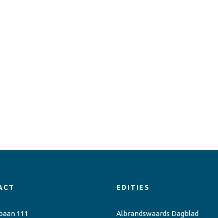
ACT
EDITIES
baan 111
Albrandswaards Dagblad