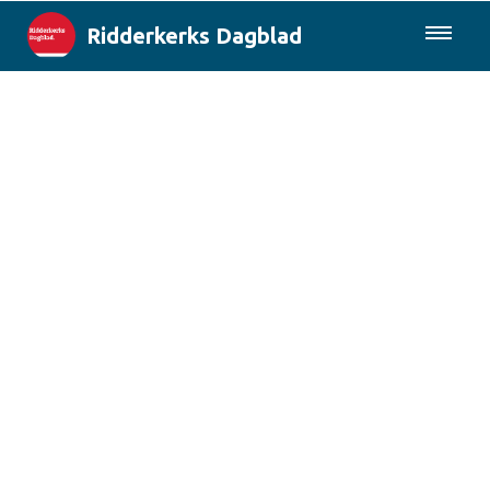
Ridderkerks Dagblad
085-0430577
Lokaal
Berichten van de gemeente
Rotterdam & Regio
Landelijk
Columns