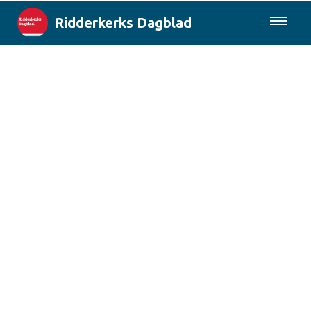
Ridderkerks Dagblad
085-0430577
Lokaal
Berichten van de gemeente
Rotterdam & Regio
Landelijk
Columns