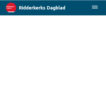
Ridderkerks Dagblad
085-0430577
Lokaal
Berichten van de gemeente
Rotterdam & Regio
Landelijk
Columns