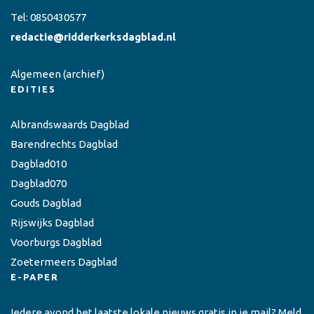
Tel:
0850430577
redactie@ridderkerksdagblad.nl
Algemeen
(archief)
EDITIES
Albrandswaards Dagblad
Barendrechts Dagblad
Dagblad010
Dagblad070
Gouds Dagblad
Rijswijks Dagblad
Voorburgs Dagblad
Zoetermeers Dagblad
E-PAPER
Iedere avond het laatste lokale nieuws gratis in je mail? Meld