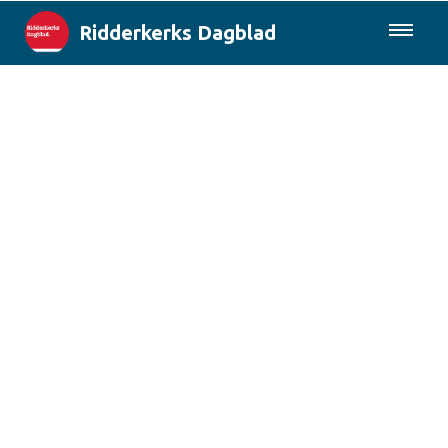
Ridderkerks Dagblad
085-0430577
Lokaal
Berichten van de gemeente
Rotterdam & Regio
Landelijk
Columns