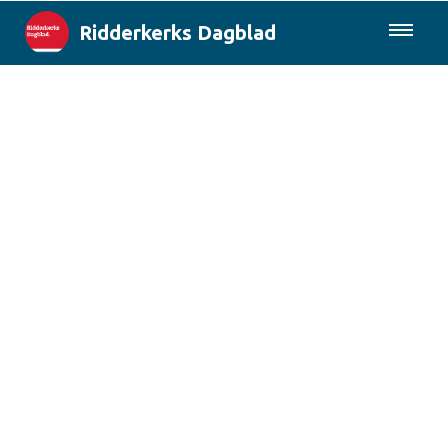
Ridderkerks Dagblad
085-0430577
Lokaal
Berichten van de gemeente
Rotterdam & Regio
Landelijk
Columns