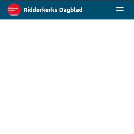
Ridderkerks Dagblad
085-0430577
Lokaal
Berichten van de gemeente
Rotterdam & Regio
Landelijk
Columns