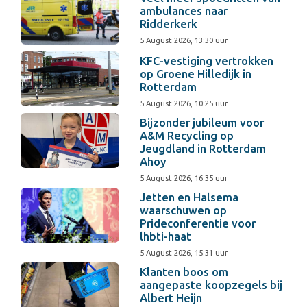
ambulances naar
Ridderkerk
5 August 2026, 13:30 uur
KFC-vestiging vertrokken
op Groene Hilledijk in
Rotterdam
5 August 2026, 10:25 uur
Bijzonder jubileum voor
A&M Recycling op
Jeugdland in Rotterdam
Ahoy
5 August 2026, 16:35 uur
Jetten en Halsema
waarschuwen op
Prideconferentie voor
lhbti-haat
5 August 2026, 15:31 uur
Klanten boos om
aangepaste koopzegels bij
Albert Heijn