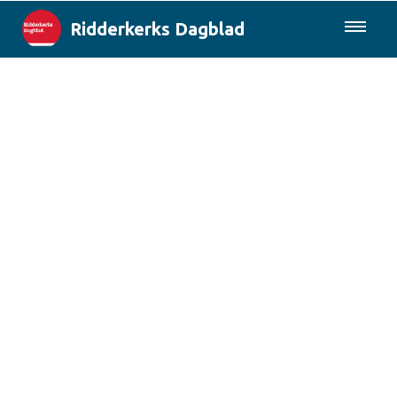
Ridderkerks Dagblad
085-0430577
Lokaal
Berichten van de gemeente
Rotterdam & Regio
Landelijk
Columns