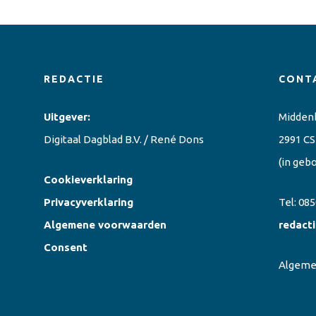
REDACTIE
CONT
Uitgever:
Midden
Digitaal Dagblad B.V. / René Dons
2991 CS
(in geb
Cookieverklaring
Privacyverklaring
Tel:
085
Algemene voorwaarden
redact
Consent
Algem