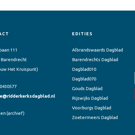
ACT
EDITIES
baan 111
Albrandswaards Dagblad
 Barendrecht
Barendrechts Dagblad
ouw Het Kruispunt)
Dagblad010
Dagblad070
0430577
Gouds Dagblad
ie@ridderkerksdagblad.nl
Rijswijks Dagblad
Voorburgs Dagblad
een
(archief)
Zoetermeers Dagblad