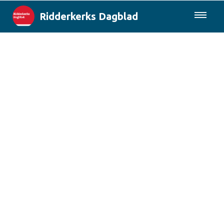
Ridderkerks Dagblad
085-0430577
Lokaal
Berichten van de gemeente
Rotterdam & Regio
Landelijk
Columns